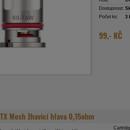
Dostupnost:
S
Počet ks:
3
99,- KČ
TX Mesh žhavicí hlava 0,15ohm
Cartridg