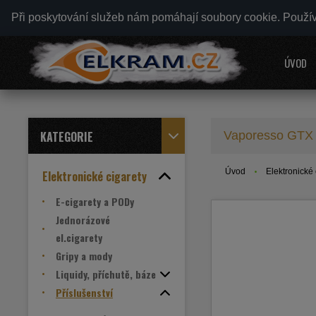
Při poskytování služeb nám pomáhají soubory cookie. Použí
ÚVOD
KATEGORIE
Vaporesso GTX 
Úvod
Elektronické 
Elektronické cigarety
E-cigarety a PODy
Jednorázové
el.cigarety
Gripy a mody
Liquidy, příchutě, báze
Příslušenství