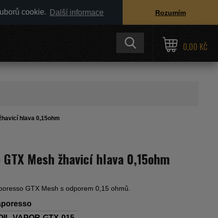
ouborů cookie.
Další informace
Rozumím
0,00 KČ
havicí hlava 0,15ohm
 GTX Mesh žhavicí hlava 0,15ohm
aporesso GTX Mesh s odporem 0,15 ohmů.
aporesso
OIL-VAPOR-GTX-015