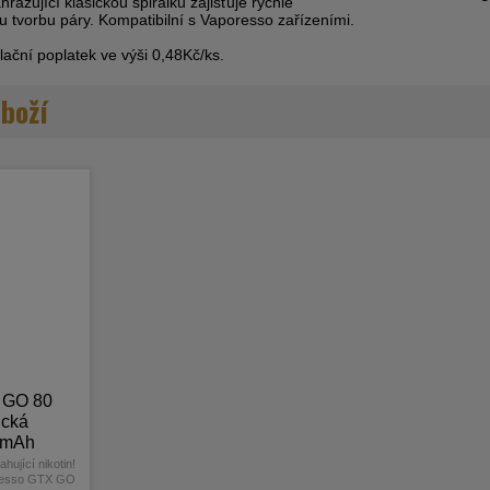
razující klasickou spirálku zajišťuje rychlé
u tvorbu páry. Kompatibilní s Vaporesso zařízeními.
ační poplatek ve výši 0,48Kč/ks.
zboží
 GO 80
ická
0mAh
y
hující nikotin!
oresso GTX GO