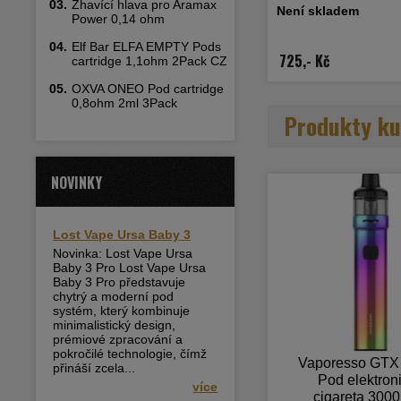
03.
Žhavící hlava pro Aramax
80 disponuje vestavěnou bat
Není skladem
3000mAh, která nabízí aut
Power 0,14 ohm
až 80W s rychlým USB-C 2
Cartridge GTX Pod 26 o obje
04.
Elf Bar ELFA EMPTY Pods
magnetickému propojení sp
725,- Kč
cartridge 1,1ohm 2Pack CZ
částí baterie a tím se zabr
liquidu. Zařízení spolu
05.
OXVA ONEO Pod cartridge
osvědčenými žhavícími hl
0,8ohm 2ml 3Pack
Více info v detailním
Produkty ku
NOVINKY
Lost Vape Ursa Baby 3
Novinka: Lost Vape Ursa
Baby 3 Pro Lost Vape Ursa
Baby 3 Pro představuje
chytrý a moderní pod
systém, který kombinuje
minimalistický design,
prémiové zpracování a
pokročilé technologie, čímž
Vaporesso GTX
přináší zcela...
Pod elektron
více
cigareta 300