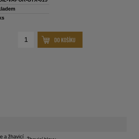
kladem
ks
DO KOŠÍKU
e a žhavicí