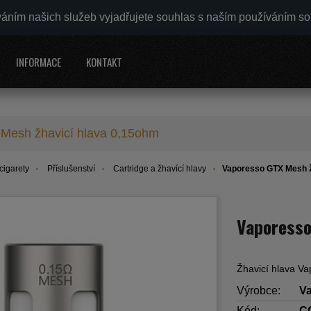
váním našich služeb vyjadřujete souhlas s naším používáním s
INFORMACE
KONTAKT
Mesh žhavicí hlava 0,15ohm
cigarety
Příslušenství
Cartridge a žhavící hlavy
Vaporesso GTX Mesh ž
Vaporesso
Žhavicí hlava V
Výrobce:
V
Kód:
C