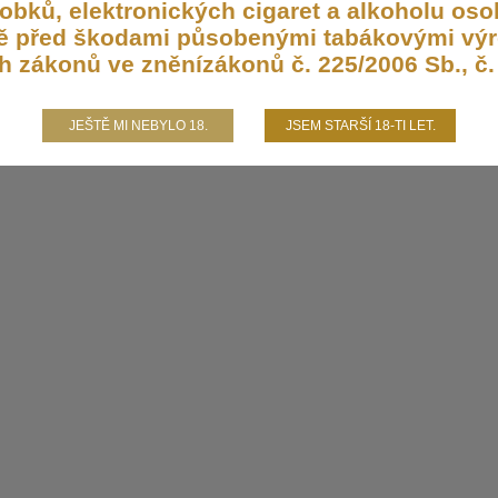
bků, elektronických cigaret a alkoholu osob
aně před škodami působenými tabákovými výr
h zákonů ve zněnízákonů č. 225/2006 Sb., č. 
JEŠTĚ MI NEBYLO 18.
JSEM STARŠÍ 18-TI LET.