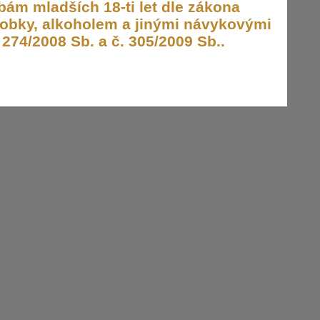
ám mladších 18-ti let dle zákona
obky, alkoholem a jinými návykovými
274/2008 Sb. a č. 305/2009 Sb..