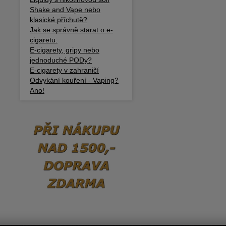
Shake and Vape nebo
klasické příchutě?
Jak se správně starat o e-
cigaretu.
E-cigarety, gripy nebo
jednoduché PODy?
E-cigarety v zahraničí
Odvykání kouření - Vaping?
Ano!