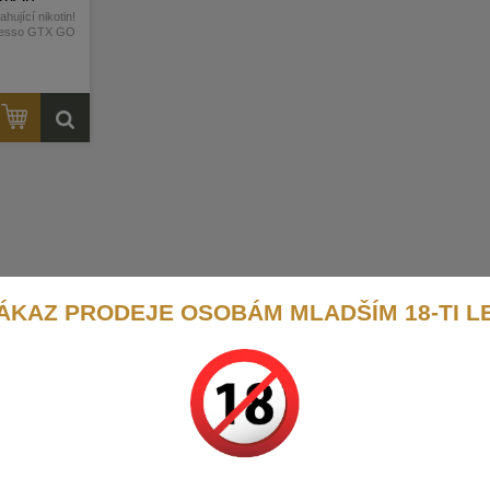
hující nikotin!
oresso GTX GO
erií o kapacitě
omatický výkon
A nabíjením.
mu 5ml je díky
ojeno s vrchní
aňuje protékání
pracuje s
avami GTX...
 popisu
ÁKAZ PRODEJE OSOBÁM MLADŠÍM 18-TI L