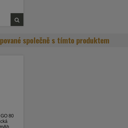
erií o kapacitě
omatický výkon
A nabíjením.
mu 5ml je díky
ojeno s vrchní
aňuje protékání
pracuje s
avami GTX...
 popisu
pované společně s tímto produktem
 GO 80
ická
0mAh