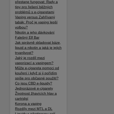
přestane fungovat: Rady a
tipy pro řešení běžných
problémů s e-cigaretami
Vaping versus Zahřívaný
tabák: Proč je vaping lepší
volbou?
Nikotin a jeho dávkování
Falešný Elf Bar
Jak správně skladovat báze,
liquid a nikotin a jaká je jejich
trvanlivost?
Jaký je rozdíl mezi
vaporizací a vapingem?
Může e-cigareta pomoci od
kouření i když si ji pořídím
spíše pro občasné použití?
Co jsou CBD e-liquidy?
Jednorázové e-cigarety
Životnost žhavících hlav a
cartridgí
Korona a vaping
Rozdíly mezi MTL a DL
Liquidy s nikotinovou solí