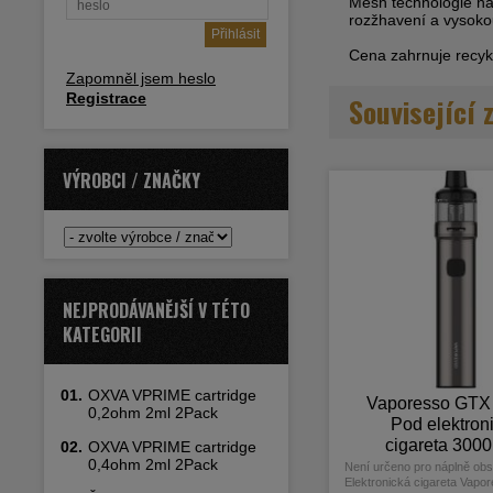
Mesh technologie nah
rozžhavení a vysoko
Cena zahrnuje recykl
Zapomněl jsem heslo
Registrace
Související 
VÝROBCI / ZNAČKY
NEJPRODÁVANĚJŠÍ V TÉTO
KATEGORII
01.
OXVA VPRIME cartridge
Vaporesso GTX
0,2ohm 2ml 2Pack
Pod elektron
cigareta 300
02.
OXVA VPRIME cartridge
0,4ohm 2ml 2Pack
Matte Gre
Není určeno pro náplně obsa
Elektronická cigareta Vap