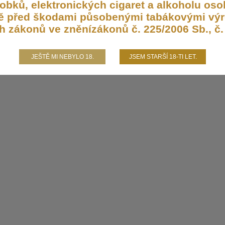
bků, elektronických cigaret a alkoholu osob
aně před škodami působenými tabákovými výr
h zákonů ve zněnízákonů č. 225/2006 Sb., č. 
JEŠTĚ MI NEBYLO 18.
JSEM STARŠÍ 18-TI LET.