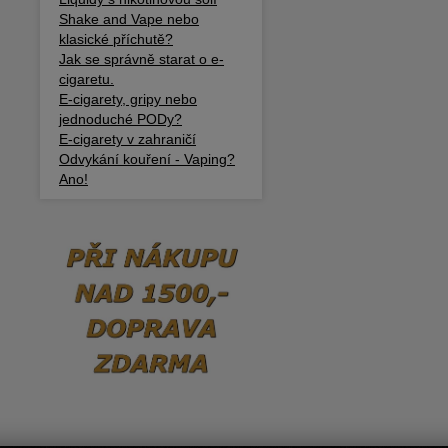
Shake and Vape nebo
klasické příchutě?
Jak se správně starat o e-
cigaretu.
E-cigarety, gripy nebo
jednoduché PODy?
E-cigarety v zahraničí
Odvykání kouření - Vaping?
Ano!