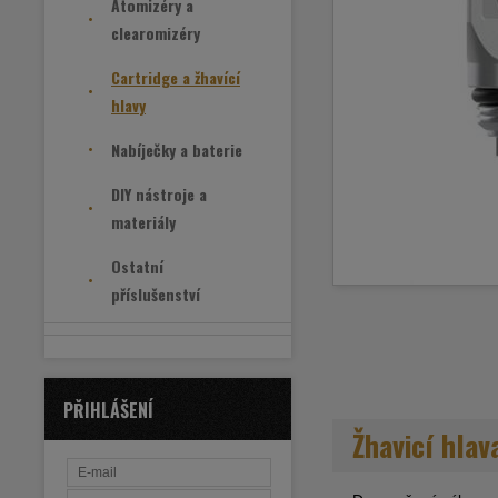
Atomizéry a
clearomizéry
Cartridge a žhavící
hlavy
Nabíječky a baterie
DIY nástroje a
materiály
Ostatní
příslušenství
PŘIHLÁŠENÍ
Žhavicí hla