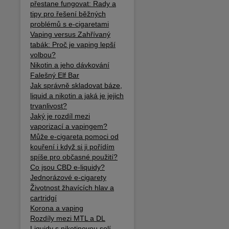
přestane fungovat: Rady a
tipy pro řešení běžných
problémů s e-cigaretami
Vaping versus Zahřívaný
tabák: Proč je vaping lepší
volbou?
Nikotin a jeho dávkování
Falešný Elf Bar
Jak správně skladovat báze,
liquid a nikotin a jaká je jejich
trvanlivost?
Jaký je rozdíl mezi
vaporizací a vapingem?
Může e-cigareta pomoci od
kouření i když si ji pořídím
spíše pro občasné použití?
Co jsou CBD e-liquidy?
Jednorázové e-cigarety
Životnost žhavících hlav a
cartridgí
Korona a vaping
Rozdíly mezi MTL a DL
Liquidy s nikotinovou solí