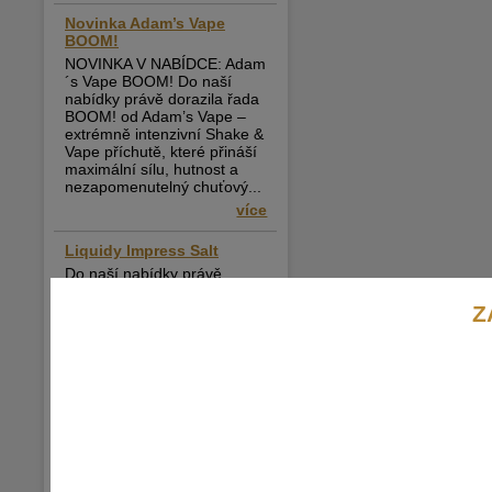
Novinka Adam’s Vape
BOOM!
NOVINKA V NABÍDCE: Adam
´s Vape BOOM! Do naší
nabídky právě dorazila řada
BOOM! od Adam’s Vape –
extrémně intenzivní Shake &
Vape příchutě, které přináší
maximální sílu, hutnost a
nezapomenutelný chuťový...
více
Liquidy Impress Salt
Do naší nabídky právě
dorazily liquidy Impress Salt,
které si rychle získávají
Z
oblibu mezi vapery v celé
České republice. Pokud
hledáte tekutinu s jemným
potahem, rychlým nástupem
nikotinu a přitom...
více
Nová řada Just Juice Bar
Range – nyní skladem