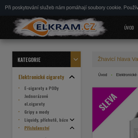
Při poskytování služeb nám pomáhají soubory cookie. Použí
ÚVOD
KATEGORIE
Žhavicí hlava 
Úvod
Elektronické 
Elektronické cigarety
E-cigarety a PODy
SLEVA
Jednorázové
el.cigarety
Gripy a mody
Liquidy, příchutě, báze
Příslušenství