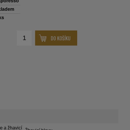
aporesso
kladem
ks
DO KOŠÍKU
e a žhavicí