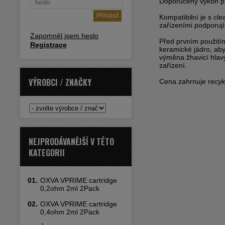
Doporučený výkon pr
Kompatibilní je s c
zařízeními podporují
Zapomněl jsem heslo
Před prvním použití
Registrace
keramické jádro, aby
výměna žhavicí hlavy
zařízení.
VÝROBCI / ZNAČKY
Cena zahrnuje recykl
NEJPRODÁVANĚJŠÍ V TÉTO
KATEGORII
01.
OXVA VPRIME cartridge
0,2ohm 2ml 2Pack
02.
OXVA VPRIME cartridge
0,4ohm 2ml 2Pack