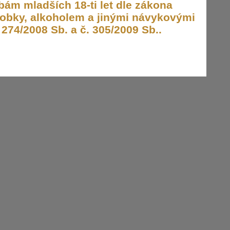
ám mladších 18-ti let dle zákona
obky, alkoholem a jinými návykovými
274/2008 Sb. a č. 305/2009 Sb..