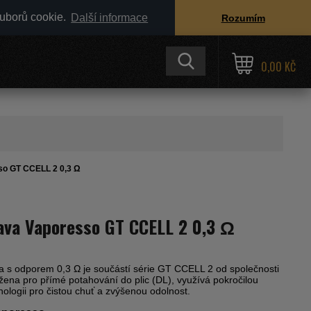
ouborů cookie.
Další informace
Rozumím
0,00 KČ
sso GT CCELL 2 0,3 Ω
lava Vaporesso GT CCELL 2 0,3 Ω
va s odporem 0,3 Ω je součástí série GT CCELL 2 od společnosti
žena pro přímé potahování do plic (DL), využívá pokročilou
ologii pro čistou chuť a zvýšenou odolnost.