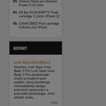
03.
Žhavící hlava pro Aramax
Power 0,14 ohm
04.
Elf Bar ELFA EMPTY Pods
cartridge 1,1ohm 2Pack CZ
05.
OXVA ONEO Pod cartridge
0,8ohm 2ml 3Pack
NOVINKY
Lost Vape Ursa Baby 3
Novinka: Lost Vape Ursa
Baby 3 Pro Lost Vape Ursa
Baby 3 Pro představuje
chytrý a moderní pod
systém, který kombinuje
minimalistický design,
prémiové zpracování a
pokročilé technologie, čímž
přináší zcela...
více