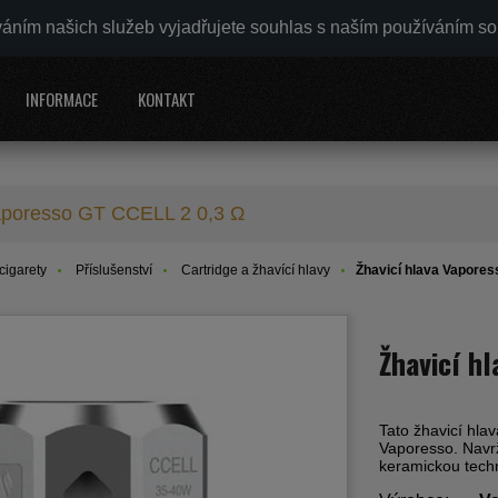
váním našich služeb vyjadřujete souhlas s naším používáním s
INFORMACE
KONTAKT
Vaporesso GT CCELL 2 0,3 Ω
cigarety
Příslušenství
Cartridge a žhavící hlavy
Žhavicí hlava Vapore
Žhavicí h
Tato žhavicí hla
Vaporesso.
Navr
keramickou techn