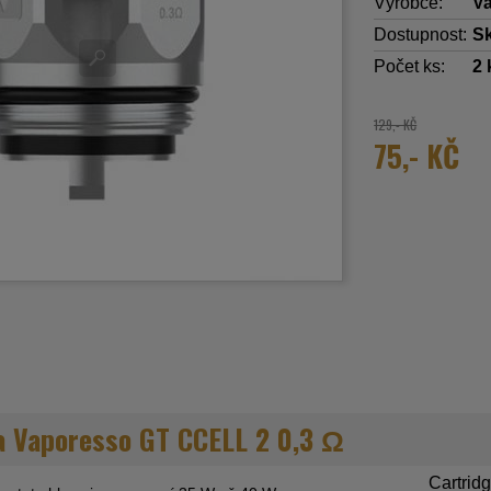
Výrobce:
V
Dostupnost:
S
Počet ks:
2
129,- KČ
75,- KČ
va Vaporesso GT CCELL 2 0,3 Ω
Cartridg