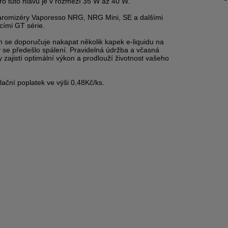
o tuto hlavu je v rozmezí 35 W až 40 W.
learomizéry Vaporesso NRG, NRG Mini, SE a dalšími
cími GT série.
m se doporučuje nakapat několik kapek e-liquidu na
 se předešlo spálení.
Pravidelná údržba a včasná
 zajistí optimální výkon a prodlouží životnost vašeho
ační poplatek ve výši 0,48Kč/ks.