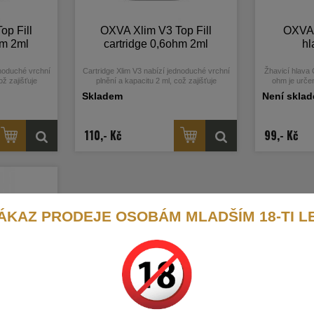
op Fill
OXVA Xlim V3 Top Fill
OXVA 
hm 2ml
cartridge 0,6ohm 2ml
hl
dnoduché vrchní
Cartridge Xlim V3 nabízí jednoduché vrchní
Žhavicí hlava
ož zajišťuje
plnění a kapacitu 2 ml, což zajišťuje
ohm je určen
ytečného úniku
pohodlné používání bez zbytečného úniku
Skladem
Není skla
liquidu.
110,- Kč
99,- Kč
ÁKAZ PRODEJE OSOBÁM MLADŠÍM 18-TI L