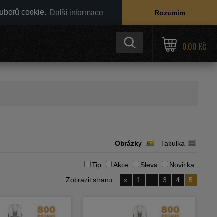
ouborů cookie.
Další informace
Rozumím
0,00 KČ
Obrázky
Tabulka
Tip
Akce
Sleva
Novinka
Zobrazit stranu:
«
1
...
3
4
5