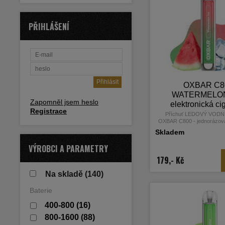
PŘIHLÁŠENÍ
OXBAR C8
WATERMELON
Zapomněl jsem heslo
elektronická ci
Registrace
800 potahů, 
Příchuť LEDOVÝ VOD
OXBAR C800 - jednorázová
nikotinu
cigareta od světoznámého
Skladem
VÝROBCI A PARAMETRY
179,- Kč
Na skladě
(140)
Baterie
400-800
(16)
800-1600
(88)