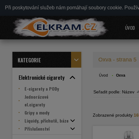
Při poskytování služeb nám pomáhají soubory cookie. Použí
ÚVOD
KATEGORIE
Oxva - strana 5
Úvod
Oxva
Elektronické cigarety
E-cigarety a PODy
Seřadit podle:
Název
Jednorázové
el.cigarety
Gripy a mody
Zobrazené produkty
16
Liquidy, příchutě, báze
Příslušenství