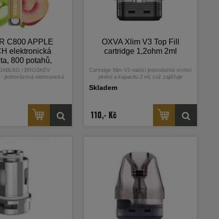
R C800 APPLE
OXVA Xlim V3 Top Fill
 elektronická
cartridge 1,2ohm 2ml
ta, 800 potahů,
mg nikotinu
ť JABLKO / BROSKEV
Cartridge Xlim V3 nabízí jednoduché vrchní
 jednorázová elektronická
plnění a kapacitu 2 ml, což zajišťuje
světoznámého výrobce OXVA
pohodlné používání bez zbytečného úniku
Skladem
liquidu.
110,- Kč