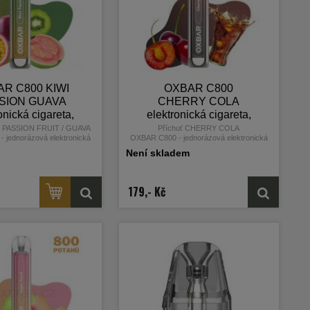
R C800 KIWI
OXBAR C800
SION GUAVA
CHERRY COLA
onická cigareta,
elektronická cigareta,
potahů, 16mg
800 potahů, 16mg
 / PASSION FRUIT / GUAVA
Příchuť CHERRY COLA
 jednorázová elektronická
OXBAR C800 - jednorázová elektronická
nikotinu
nikotinu
světoznámého výrobce OXVA
cigareta od světoznámého výrobce OXVA
Není skladem
179,- Kč