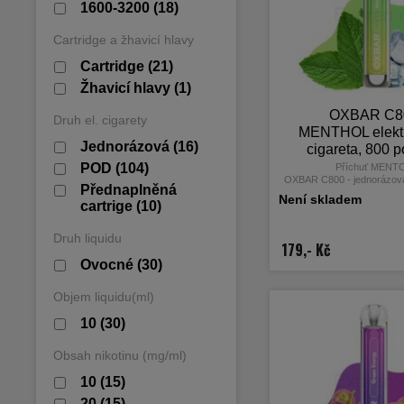
1600-3200
(18)
Cartridge a žhavicí hlavy
Cartridge
(21)
Žhavicí hlavy
(1)
OXBAR C8
Druh el. cigarety
MENTHOL elekt
Jednorázová
(16)
cigareta, 800 p
16mg nikot
POD
(104)
Příchuť MENT
OXBAR C800 - jednorázová
Přednaplněná
cigareta od světoznámého
Není skladem
cartrige
(10)
Druh liquidu
179,- Kč
Ovocné
(30)
Objem liquidu(ml)
10
(30)
Obsah nikotinu (mg/ml)
10
(15)
20
(15)