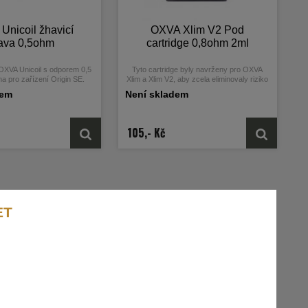
Unicoil žhavicí
OXVA Xlim V2 Pod
ava 0,5ohm
cartridge 0,8ohm 2ml
 OXVA Unicoil s odporem 0,5
Tyto cartridge byly navrženy pro OXVA
a pro zařízení Origin SE.
Xlim a Xlim V2, aby zcela eliminovaly riziko
protékání.
dem
Není skladem
105,- Kč
ET