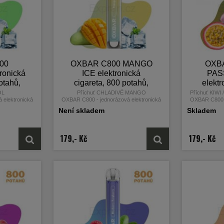
00
OXBAR C800 MANGO
OXBA
ronická
ICE elektronická
PAS
otahů,
cigareta, 800 potahů,
elektr
inu
16mg nikotinu
800 
OL
Příchuť CHLADIVÉ MANGO
Příchuť KIWI
 elektronická
OXBAR C800 - jednorázová elektronická
OXBAR C800 -
 výrobce OXVA
cigareta od světoznámého výrobce OXVA
cigareta od 
Není skladem
Skladem
179,- Kč
179,- Kč