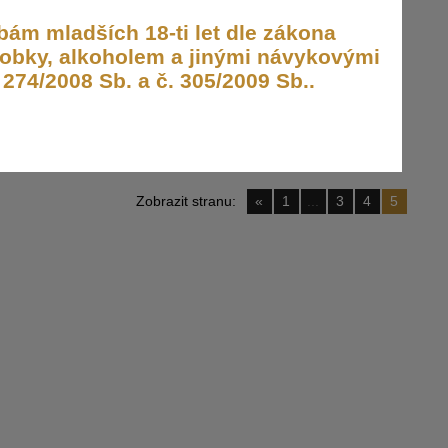
ám mladších 18-ti let dle zákona
obky, alkoholem a jinými návykovými
274/2008 Sb. a č. 305/2009 Sb..
Zobrazit stranu:
«
1
...
3
4
5