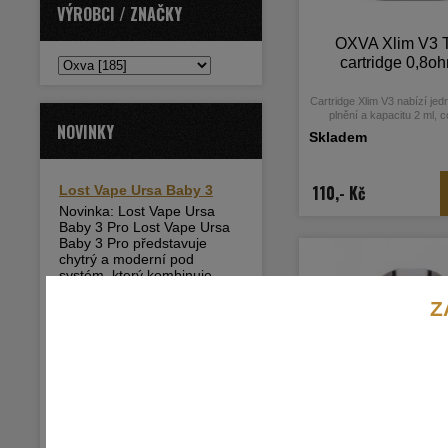
VÝROBCI / ZNAČKY
OXVA Xlim V3 T
cartridge 0,8o
Cartridge Xlim V3 nabízí je
plnění a kapacitu 2 ml, c
NOVINKY
pohodlné používání bez zb
Skladem
liquidu.
110,- Kč
Lost Vape Ursa Baby 3
Novinka: Lost Vape Ursa
Baby 3 Pro Lost Vape Ursa
Baby 3 Pro představuje
chytrý a moderní pod
systém, který kombinuje
minimalistický design,
Z
prémiové zpracování a
pokročilé technologie, čímž
přináší zcela...
více
Novinka Adam’s Vape
BOOM!
NOVINKA V NABÍDCE: Adam