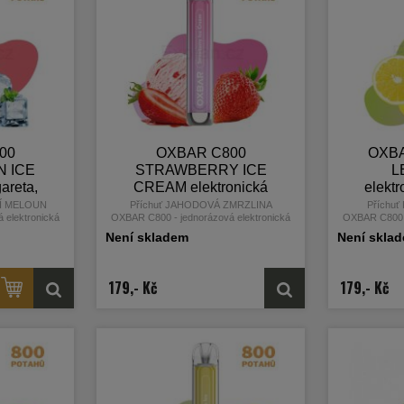
00
OXBAR C800
OXBA
 ICE
STRAWBERRY ICE
L
gareta,
CREAM elektronická
elektr
16mg
cigareta, 800 potahů,
800 
NÍ MELOUN
Příchuť JAHODOVÁ ZMRZLINA
Příchu
 elektronická
OXBAR C800 - jednorázová elektronická
OXBAR C800 -
16mg nikotinu
 výrobce OXVA
cigareta od světoznámého výrobce OXVA
cigareta od 
Není skladem
Není skla
179,- Kč
179,- Kč