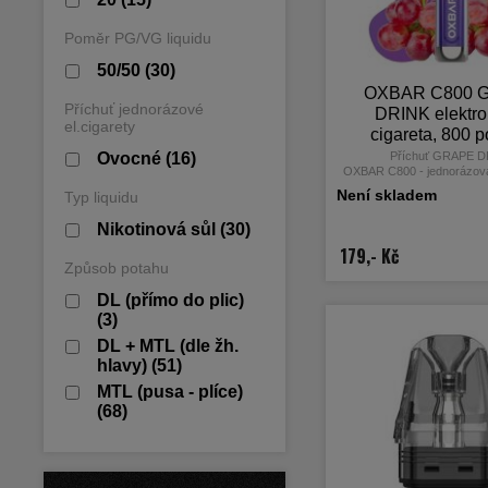
Poměr PG/VG liquidu
50/50
(30)
OXBAR C800 
Příchuť jednorázové
DRINK elektro
el.cigarety
cigareta, 800 p
16mg nikot
Ovocné
(16)
Příchuť GRAPE D
OXBAR C800 - jednorázová
cigareta od světoznámého
Není skladem
Typ liquidu
Nikotinová sůl
(30)
179,- Kč
Způsob potahu
DL (přímo do plic)
(3)
DL + MTL (dle žh.
hlavy)
(51)
MTL (pusa - plíce)
(68)